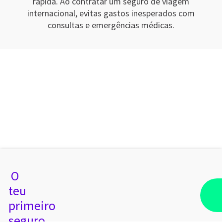
rápida. Ao contratar um seguro de viagem
internacional, evitas gastos inesperados com
consultas e emergências médicas.
O
teu
primeiro
seguro