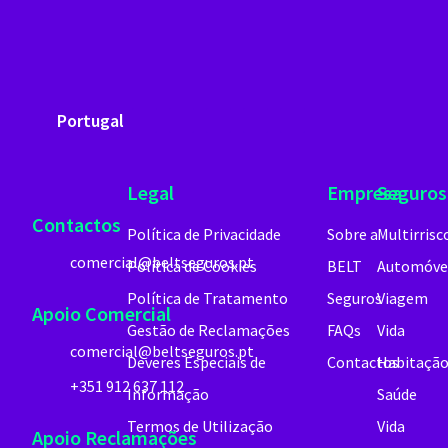
Portugal
Legal
Empresa
Seguros
Contactos
Política de Privacidade
Sobre a
Multirrisc
comercial@beltseguros.pt
Política de Cookies
BELT
Automóve
Política de Tratamento
Seguros
Viagem
Apoio Comercial
Gestão de Reclamações
FAQs
Vida
comercial@beltseguros.pt
Deveres Especiais de
Contactos
Habitaçã
+351 912 637 112
Informação
Saúde
Termos de Utilização
Vida
Apoio Reclamações