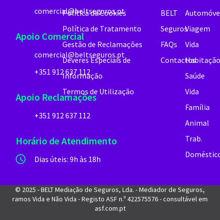
comercial@beltseguros.pt
Política de Cookies
BELT
Automóve
Política de Tratamento
Seguros
Viagem
Apoio Comercial
Gestão de Reclamações
FAQs
Vida
comercial@beltseguros.pt
Deveres Especiais de
Contactos
Habitaçã
+351 912 637 112
Informação
Saúde
Termos de Utilização
Vida
Apoio Reclamações
Família
+351 912 637 112
Animal
Trab.
Horário de Atendimento
Doméstic
Dias úteis: 9h às 18h
© 2025 - BELT Mediação de Seguros, Lda. - Mediador de Seguros,
ramos Vida e Não Vida - Registo ASF n.º 422575576 - consultável em
asf.com.pt