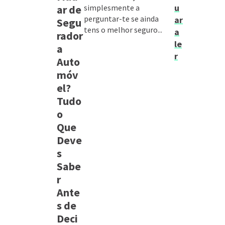
u
ar de
simplesmente a
perguntar-te se ainda
ar
Segu
tens o melhor seguro...
a
rador
le
a
r
Auto
móv
el?
Tudo
o
Que
Deve
s
Sabe
r
Ante
s de
Deci