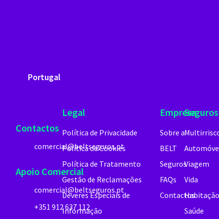
Portugal
Legal
Empresa
Seguros
Contactos
Política de Privacidade
Sobre a
Multirrisc
comercial@beltseguros.pt
Política de Cookies
BELT
Automóve
Política de Tratamento
Seguros
Viagem
Apoio Comercial
Gestão de Reclamações
FAQs
Vida
comercial@beltseguros.pt
Deveres Especiais de
Contactos
Habitaçã
+351 912 637 112
Informação
Saúde