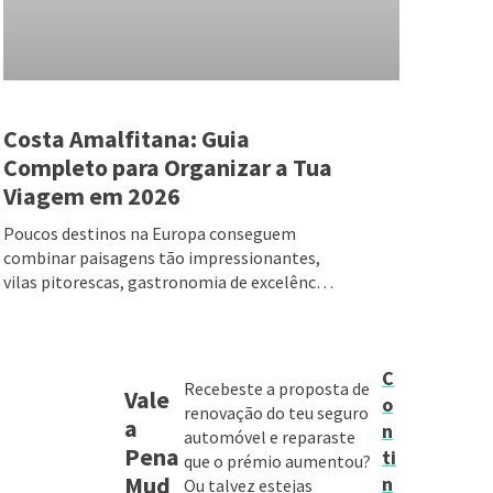
Costa Amalfitana: Guia
Completo para Organizar a Tua
Viagem em 2026
Poucos destinos na Europa conseguem
combinar paisagens tão impressionantes,
vilas pitorescas, gastronomia de excelência
e
C
Recebeste a proposta de
Vale
o
renovação do teu seguro
a
n
automóvel e reparaste
Pena
ti
que o prémio aumentou?
Mud
n
Ou talvez estejas